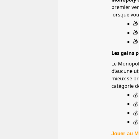
premier ver
lorsque vou
🎁
🎁
🎁
Les gains p
Le Monopoly
d’aucune uti
mieux se pr
catégorie d
💰
💰
💰
💰
Jouer au M