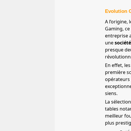
Evolution 
A l’origine,
Gaming, ce 
entreprise a
une
société
presque deu
révolutionn
En effet, l
première so
opérateurs à
exceptionne
siens.
La sélectio
tables nota
meilleur fou
plus prestig