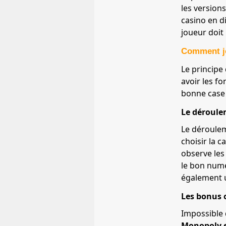
les version
casino en d
joueur doit 
Comment jo
Le principe
avoir les fo
bonne case 
Le déroule
Le déroulem
choisir la c
observe les
le bon numér
également u
Les bonus 
Impossible 
Monopoly e