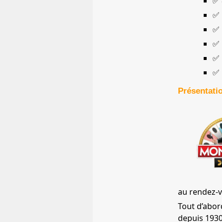
✅ 
✅ 
✅ 
✅ 
✅ 
✅ 
Présentati
au rendez-v
Tout d’abor
depuis 1930