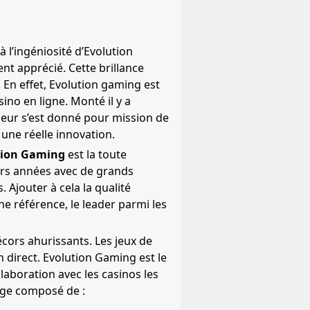
à l’ingéniosité d’Evolution
t apprécié. Cette brillance
. En effet, Evolution gaming est
no en ligne. Monté il y a
seur s’est donné pour mission de
t une réelle innovation.
tion Gaming
est la toute
eurs années avec de grands
 Ajouter à cela la qualité
e référence, le leader parmi les
cors ahurissants. Les jeux de
 direct. Evolution Gaming est le
llaboration avec les casinos les
ange composé de :