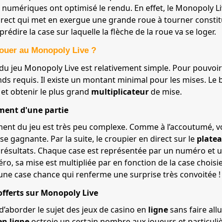
s numériques ont optimisé le rendu. En effet, le Monopoly L
irect qui met en exergue une grande roue à tourner constit
prédire la case sur laquelle la flèche de la roue va se loger.
uer au Monopoly Live ?
 du jeu Monopoly Live est relativement simple. Pour pouvoir
nds requis. Il existe un montant minimal pour les mises. Le b
et obtenir le plus grand
multiplicateur
de mise.
ment d'une partie
ent du jeu est très peu complexe. Comme à l’accoutumé, v
ase gagnante. Par la suite, le croupier en direct sur le
plate
 résultats. Chaque case est représentée par un numéro et un
o, sa mise est multipliée par en fonction de la case choisie, s
ne case chance qui renferme une surprise très convoitée !
offerts sur Monopoly Live
d’aborder le sujet des jeux de casino en
ligne
sans faire all
n ligne
octroie un certain nombre aux joueurs et particul