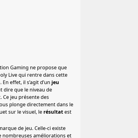
lution Gaming ne propose que
oly Live qui rentre dans cette
En effet, il s’agit d’un
jeu
t dire que le niveau de
. Ce jeu présente des
vous plonge directement dans le
et sur le visuel, le
résultat
est
arque de jeu. Celle-ci existe
 de nombreuses améliorations et